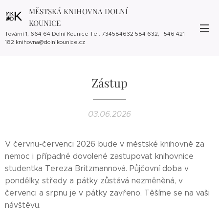
MĚSTSKÁ KNIHOVNA DOLNÍ
KOUNICE
Tovární 1, 664 64 Dolní Kounice Tel: 734584632 584 632, 546 421
182 knihovna@dolnikounice.cz
Zástup
03.06.2026
V červnu-červenci 2026 bude v městské knihovně za
nemoc i případné dovolené zastupovat knihovnice
studentka Tereza Britzmannová. Půjčovní doba v
pondělky, středy a pátky zůstává nezměněná, v
červenci a srpnu je v pátky zavřeno. Těšíme se na vaši
návštěvu.