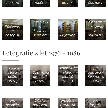
naučná
naučná
koutek
časopisy
Půjčovna
Příruční
Půjčovna
a
knihovna
a
lístkový
a
časopisy
katalog
Půjčovna
půjčovna
Fotografie z let 1976 - 1986
Švermova
Hana
Švermova
1 (128),
Matějů
7, bývalá
knihovnice
při
stará
Švermova
Hana
půjčování,
pošta
ulice č. 7
Matějů
Švermova
(1976)
(1976)
(1976)
1 (1980)
Naučná
Oddělení
literatura
pro
Dětské
Naučná
pro
dospělé,
oddělení,
literatura,
dospělé,