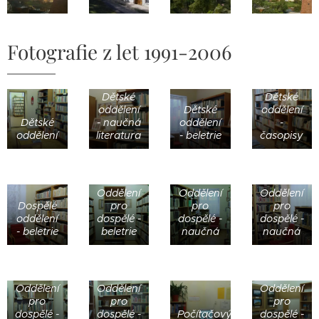
Fotografie z let 1991-2006
Dětské
Dětské
oddělení
Dětské
oddělení
Dětské
- naučná
oddělení
-
oddělení
literatura
- beletrie
časopisy
Oddělení
Oddělení
Oddělení
Dospělé
pro
pro
pro
oddělení
dospělé -
dospělé -
dospělé -
- beletrie
beletrie
naučná
naučná
Oddělení
Oddělení
Oddělení
pro
pro
pro
dospělé -
dospělé -
Počítačový
dospělé -