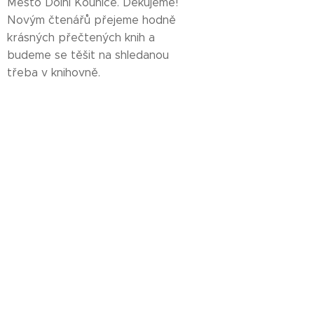
Město Dolní Kounice. Děkujeme!
Novým čtenářů přejeme hodně
krásných přečtených knih a
budeme se těšit na shledanou
třeba v knihovně.
Facebook