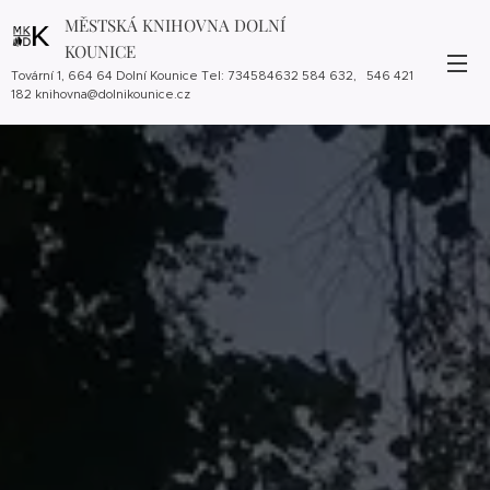
MĚSTSKÁ KNIHOVNA DOLNÍ
KOUNICE
Tovární 1, 664 64 Dolní Kounice Tel: 734584632 584 632, 546 421
182 knihovna@dolnikounice.cz