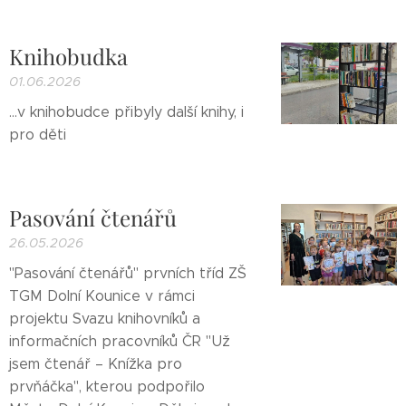
Knihobudka
01.06.2026
...v knihobudce přibyly další knihy, i
pro děti
Pasování čtenářů
26.05.2026
"Pasování čtenářů" prvních tříd ZŠ
TGM Dolní Kounice v rámci
projektu Svazu knihovníků a
informačních pracovníků ČR "Už
jsem čtenář – Knížka pro
prvňáčka", kterou podpořilo