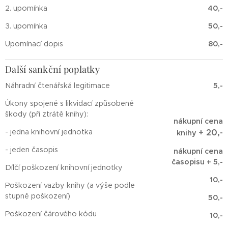
2. upomínka
40,-
3. upomínka
50,-
Upomínací dopis
80,-
Další sankční poplatky
Náhradní čtenářská legitimace
5,-
Úkony spojené s likvidací způsobené
škody (při ztrátě knihy):
nákupní cena
- jedna knihovní jednotka
+ 20,-
knihy
- jeden časopis
nákupní cena
časopisu +
5,-
Dílčí poškození knihovní jednotky
10,-
Poškození vazby knihy (a výše podle
stupně poškození)
50,-
Poškození čárového kódu
10,-