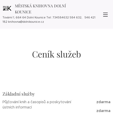
MĚSTSKÁ KNIHOVNA DOLNÍ
KOUNICE
Tovární 1, 664 64 Dolní Kounice Tel: 734584632 584 632, 546 421
182 knihovna@dolnikounice.cz
Ceník služeb
Základní služby
Půjčování knih a časopisů a poskytování
zdarma
ústních informací
zdar
ma