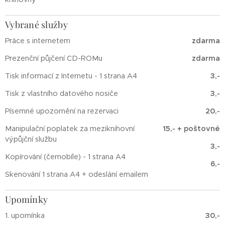
Vybrané služby
Práce s internetem
zdarma
Prezenční půjčení CD-ROMu
zdarma
Tisk informací z Internetu - 1 strana A4
3,-
Tisk z vlastního datového nosiče
3,-
Písemné upozornění na rezervaci
20,-
Manipulační poplatek za meziknihovní
15,- + poštovné
výpůjční službu
3,-
Kopírování (černobíle) - 1 strana A4
6,-
Skenování 1 strana A4 + odeslání emailem
Upomínky
1. upomínka
30,-