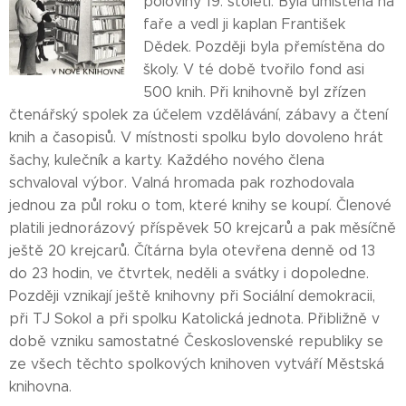
poloviny 19. století. Byla umístěna na
faře a vedl ji kaplan František
Dědek. Později byla přemístěna do
školy. V té době tvořilo fond asi
500 knih. Při knihovně byl zřízen
čtenářský spolek za účelem vzdělávání, zábavy a čtení
knih a časopisů. V místnosti spolku bylo dovoleno hrát
šachy, kulečník a karty. Každého nového člena
schvaloval výbor. Valná hromada pak rozhodovala
jednou za půl roku o tom, které knihy se koupí. Členové
platili jednorázový příspěvek 50 krejcarů a pak měsíčně
ještě 20 krejcarů. Čítárna byla otevřena denně od 13
do 23 hodin, ve čtvrtek, neděli a svátky i dopoledne.
Později vznikají ještě knihovny při Sociální demokracii,
při TJ Sokol a při spolku Katolická jednota. Přibližně v
době vzniku samostatné Československé republiky se
ze všech těchto spolkových knihoven vytváří Městská
knihovna.