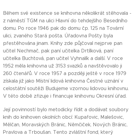
Během své existence se knihovna několikrát stěhovala -
z náměstí TGM na ulici Hlavní do tehdejšího Besedního
domu. Po roce 1946 pak do domu čp. 125 na Tovární
ulici, zvaného Stará pošta. Úřadovna Pošty byla
přestěhována jinam. Knihy zde půjčoval nejprve pan
učitel Nechmač, pak paní učitelka Drtílková, paní
učitelka Buchtová, pan učitel Vyhnalík a další. V roce
1952 měla knihovna už 3153 svazků a navštěvovalo ji
260 čtenářů. V roce 1957 a později ještě v roce 1979
získala již jako Místní lidová knihovna Čestné uznání v
celostátní soutěži Budujeme vzornou lidovou knihovnu.
V této době zřizuje i financuje knihovnu Okresní úřad.
Její povinností bylo metodicky řídit a dodávat soubory
knih do knihoven okolních obcí: Kupařovic, Malešovic,
Mělčan, Moravských Bránic, Němčiček, Nových Bránic,
Pravlova a Trboušan. Tento zvláštní fond, který