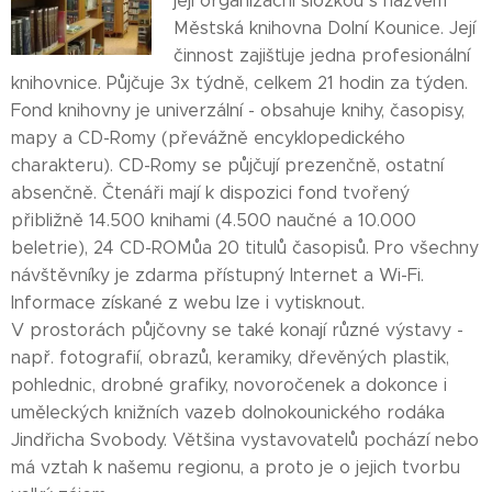
její organizační složkou s názvem
Městská knihovna Dolní Kounice. Její
činnost zajišťuje jedna profesionální
knihovnice. Půjčuje 3x týdně, celkem 21 hodin za týden.
Fond knihovny je univerzální - obsahuje knihy, časopisy,
mapy a CD-Romy (převážně encyklopedického
charakteru). CD-Romy se půjčují prezenčně, ostatní
absenčně. Čtenáři mají k dispozici fond tvořený
přibližně 14.500 knihami (4.500 naučné a 10.000
beletrie), 24 CD-ROMůa 20 titulů časopisů. Pro všechny
návštěvníky je zdarma přístupný Internet a Wi-Fi.
Informace získané z webu lze i vytisknout.
V prostorách půjčovny se také konají různé výstavy -
např. fotografií, obrazů, keramiky, dřevěných plastik,
pohlednic, drobné grafiky, novoročenek a dokonce i
uměleckých knižních vazeb dolnokounického rodáka
Jindřicha Svobody. Většina vystavovatelů pochází nebo
má vztah k našemu regionu, a proto je o jejich tvorbu