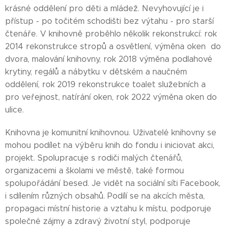
krásné oddělení pro děti a mládež. Nevyhovující je i
přístup - po točitém schodišti bez výtahu - pro starší
čtenáře. V knihovně proběhlo několik rekonstrukcí: rok
2014 rekonstrukce stropů a osvětlení, výměna oken do
dvora, malování knihovny, rok 2018 výměna podlahové
krytiny, regálů a nábytku v dětském a naučném
oddělení, rok 2019 rekonstrukce toalet služebních a
pro veřejnost, natírání oken, rok 2022 výměna oken do
ulice.
Knihovna je komunitní knihovnou. Uživatelé knihovny se
mohou podílet na výběru knih do fondu i iniciovat akci,
projekt. Spolupracuje s rodiči malých čtenářů,
organizacemi a školami ve městě, také formou
spolupořádání besed. Je vidět na sociální síti Facebook,
i sdílením různých obsahů. Podílí se na akcích města,
propagaci místní historie a vztahu k místu, podporuje
společné zájmy a zdravý životní styl, podporuje