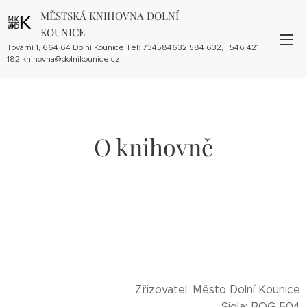
MĚSTSKÁ KNIHOVNA DOLNÍ
KOUNICE
Tovární 1, 664 64 Dolní Kounice Tel: 734584632 584 632, 546 421
182 knihovna@dolnikounice.cz
O knihovně
Z
řizovatel: Město Dolní Kounice
Sigla: BOG 504