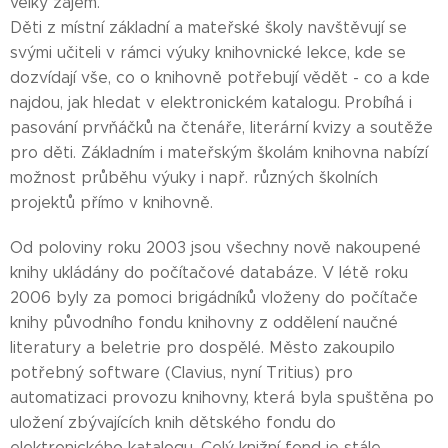
velký zájem.
Děti z místní základní a mateřské školy navštěvují se
svými učiteli v rámci výuky knihovnické lekce, kde se
dozvídají vše, co o knihovně potřebují vědět - co a kde
najdou, jak hledat v elektronickém katalogu. Probíhá i
pasování prvňáčků na čtenáře, literární kvizy a soutěže
pro děti. Základním i mateřským školám knihovna nabízí
možnost průběhu výuky i např. různých školních
projektů přímo v knihovně.
Od poloviny roku 2003 jsou všechny nově nakoupené
knihy ukládány do počítačové databáze. V létě roku
2006 byly za pomoci brigádníků vloženy do počítače
knihy původního fondu knihovny z oddělení naučné
literatury a beletrie pro dospělé. Město zakoupilo
potřebný software (Clavius, nyní Tritius) pro
automatizaci provozu knihovny, která byla spuštěna po
uložení zbývajících knih dětského fondu do
elektronického katalogu. Celý knižní fond je stále