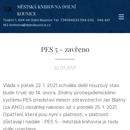
MĚSTSKÁ KNIHOVNA DOLNÍ
KOUNICE
Tovární 1, 664 64 Dolní Kounice Tel: 734584632 584 632, 546 421
182 knihovna@dolnikounice.cz
PES 5 - zavřeno
22.01.2021
Vláda v pátek 22. 1. 2021 schválila delší nouzový stav,
bude trvat do 14. února. Změny protiepidemického
systému PES představí ministr zdravotnictví Jan Blatný
(za ANO) obsáhleji nakonec až v pondělí 25. 1. 2021.
Opatření, která jsou nyní v platnosti, v platnosti
zůstávají i nadále - PES 5 - městská knihovna je tedy
stále uzavřena.