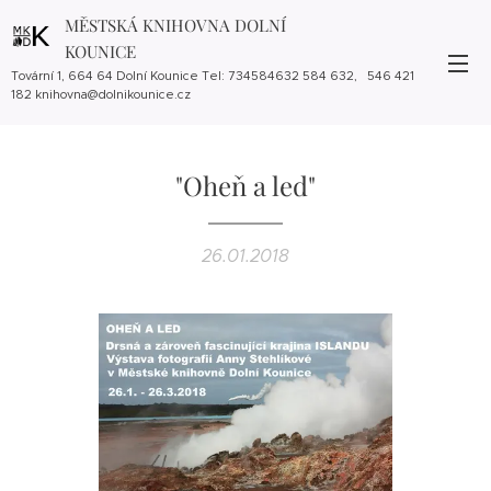
MĚSTSKÁ KNIHOVNA DOLNÍ
KOUNICE
Tovární 1, 664 64 Dolní Kounice Tel: 734584632 584 632, 546 421
182 knihovna@dolnikounice.cz
"Oheň a led"
26.01.2018