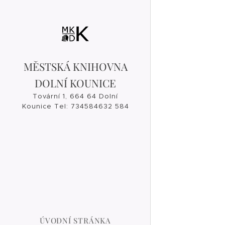
MĚSTSKÁ KNIHOVNA
DOLNÍ KOUNICE
Tovární 1, 664 64 Dolní
Kounice Tel: 734584632 584
632, 546 421 182
knihovna@dolnikounice.cz
ÚVODNÍ STRÁNKA