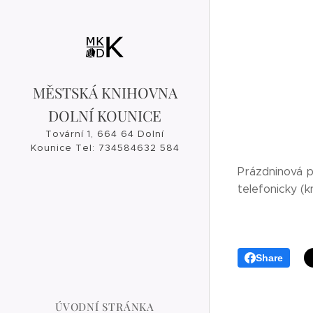
MĚSTSKÁ KNIHOVNA
DOLNÍ KOUNICE
Tovární 1, 664 64 Dolní
Kounice Tel: 734584632 584
632, 546 421 182
Prázdninová p
knihovna@dolnikounice.cz
telefonicky (
Share
ÚVODNÍ STRÁNKA