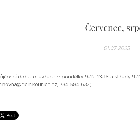
Červenec, sr
01.07.2025
ůjčovní doba: otevřeno v pondělky 9-12, 13-18 a středy 9-1
knihovna@dolnikounice.cz, 734 584 632)