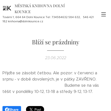
MĚSTSKÁ KNIHOVNA DOLNÍ
KOUNICE
Tovární 1, 664 64 Dolní Kounice Tel: 734584632 584 632, 546 421
182 knihovna@dolnikounice.cz
Blíží se prázdniny
23.06.2022
Přijďte se zásobit četbou. Ale pozor: v červenci a
srpnu - v době dovolených, je v pátky ZAVŘENO.
Budeme se na vás
těšit v pondělky 10-12, 13-18 a středy 9-12, 13-17.
Share