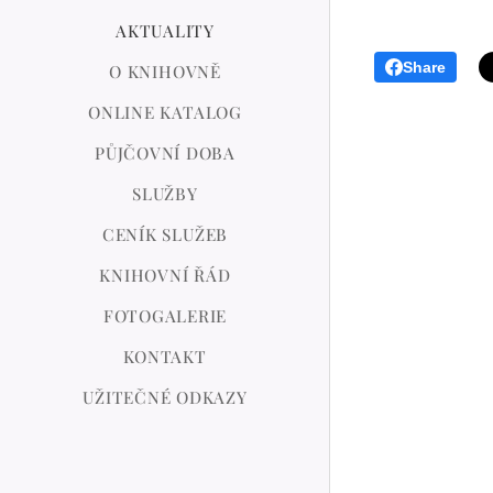
AKTUALITY
Share
O KNIHOVNĚ
ONLINE KATALOG
PŮJČOVNÍ DOBA
SLUŽBY
CENÍK SLUŽEB
KNIHOVNÍ ŘÁD
FOTOGALERIE
KONTAKT
UŽITEČNÉ ODKAZY