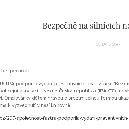
Bezpečně na silnicích n
01.04.2026
c bezpečnosti
ASTRA
"Bezpeč
podpořila vydání preventivních omalovánek
olicejní asociací – sekce Česká republika (IPA CZ)
a byl
í
. Omalovánky dětem hravou a srozumitelnou formou ukazu
ma k vyzvednutí v naší knihovně.
a.cz/297-spolecnost-fastra-podporila-vydani-preventivnich