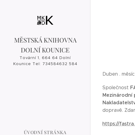
MĚSTSKÁ KNIHOVNA
DOLNÍ KOUNICE
Tovární 1, 664 64 Dolní
Kounice Tel: 734584632 584
632, 546 421 182
Duben . měsí
knihovna@dolnikounice.cz
F
Společnost
Mezinárodní p
Nakladatelstv
dopravě. Zdar
https://fastr
ÚVODNÍ STRÁNKA