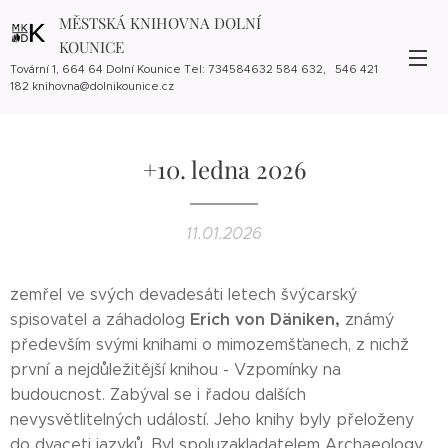
MĚSTSKÁ KNIHOVNA DOLNÍ
KOUNICE
Tovární 1, 664 64 Dolní Kounice Tel: 734584632 584 632, 546 421
182 knihovna@dolnikounice.cz
+10. ledna 2026
11.01.2026
zemřel ve svých devadesáti letech švýcarský
Erich von
Däniken,
spisovatel a záhadolog
známý
především svými knihami o mimozemšťanech, z nichž
první a nejdůležitější knihou - Vzpomínky na
budoucnost. Zabýval se i řadou dalších
nevysvětlitelných událostí. Jeho knihy byly přeloženy
do dvaceti jazyků. Byl spoluzakladatelem Archaeology,